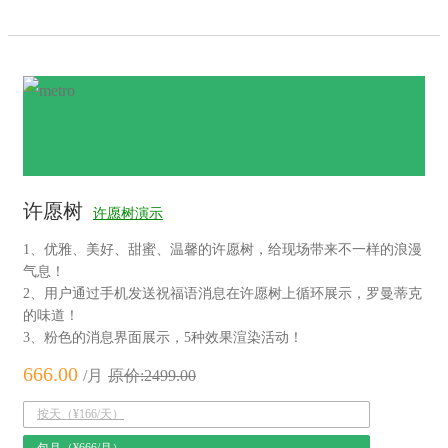
许愿树
许愿树演示
1、优雅、美好、甜蜜、温馨的许愿树，给现场带来不一样的浪漫
气息！
2、用户通过手机发送祝福语消息在许愿树上循环展示，罗曼蒂克
的味道！
3、粉色的消息界面展示，5种效果渲染活动！
666.00
/月
原价:2499.00
按天（¥166/天）
包月（¥666/月）