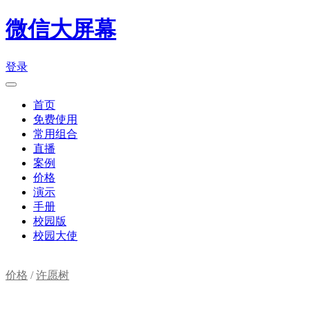
微信大屏幕
登录
首页
免费使用
常用组合
直播
案例
价格
演示
手册
校园版
校园大使
价格
/
许愿树
购物车(
0
)