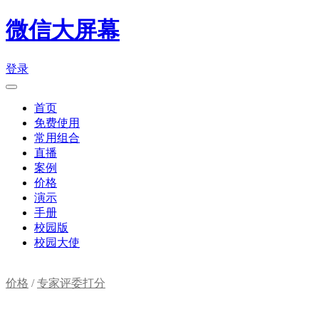
微信大屏幕
登录
首页
免费使用
常用组合
直播
案例
价格
演示
手册
校园版
校园大使
价格
/
专家评委打分
购物车(
0
)