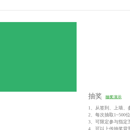
抽奖
抽奖演示
1、从签到、上墙、
2、每次抽取1~50
3、可限定参与指定
4、可以上传抽奖背