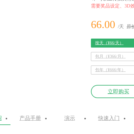
需要奖品设定、3D
66.00
/天
原价
按天（¥66/天）
包月（¥366/月）
包年（¥666/年）
立即购买
绍
产品手册
演示
快速入门