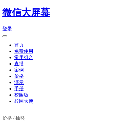
微信大屏幕
登录
首页
免费使用
常用组合
直播
案例
价格
演示
手册
校园版
校园大使
价格
/
抽奖
购物车(
0
)