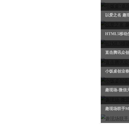
以爱之名 趣
HTML5移
直击腾讯众创空
小饭桌创业春
趣现场-微信
趣现场联手Mu