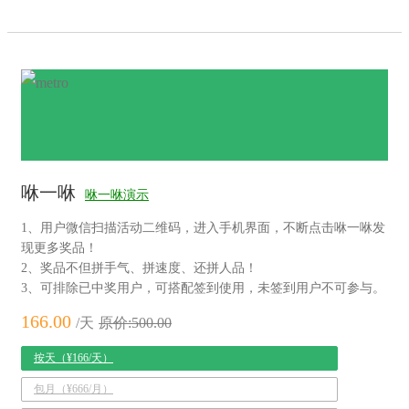
咻一咻
咻一咻演示
1、用户微信扫描活动二维码，进入手机界面，不断点击咻一咻发
现更多奖品！
2、奖品不但拼手气、拼速度、还拼人品！
3、可排除已中奖用户，可搭配签到使用，未签到用户不可参与。
166.00
/天
原价:500.00
按天（¥166/天）
包月（¥666/月）