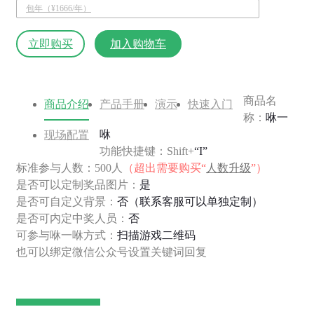
包年（¥1666/年）
立即购买
加入购物车
商品名
商品介绍
产品手册
演示
快速入门
称：
咻一
咻
现场配置
功能快捷键：Shift+
“I”
标准参与人数：500人
（超出需要购买“
人数升级
”）
是否可以定制奖品图片：
是
是否可自定义背景：
否（联系客服可以单独定制）
是否可内定中奖人员：
否
可参与咻一咻方式：
扫描游戏二维码
也可以绑定微信公众号设置关键词回复