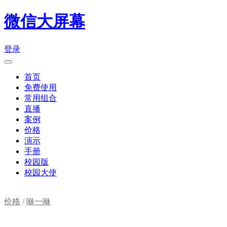
微信大屏幕
登录
首页
免费使用
常用组合
直播
案例
价格
演示
手册
校园版
校园大使
价格
/
咻一咻
购物车(
0
)