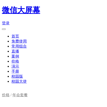
微信大屏幕
登录
首页
免费使用
常用组合
直播
案例
价格
演示
手册
校园版
校园大使
价格
/
年会套餐
购物车(
0
)