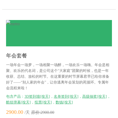
年会套餐
一场年会一场梦，一场相聚一场醉，一场欢乐一场嗨。年会是相
聚、欢乐的代名词，是公司这个“大家庭”团聚的时候，也是一年
收获、总结、放松的时节。在这重要的时节屏幕君早已给你准备
好了——“别人家的年会”，让你逃离年会策划的死循环。专属年
会流程来啦！
包含产品：
3D签到墙[按天]
，
名单签到[按天]
，
高级抽奖[按天]
，
酷炫弹幕[按天]
，
投票[按天]
，
数钱[按天]
2900.00
/天
原价:2900.00