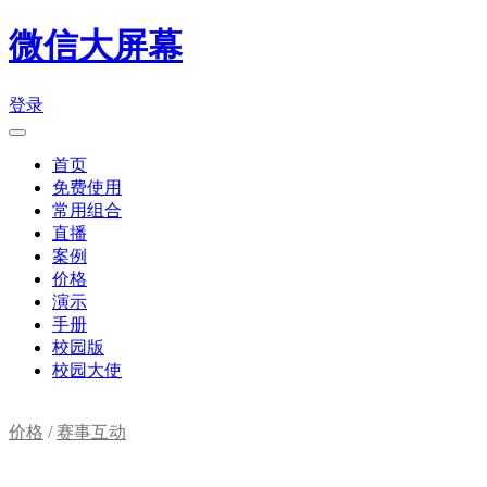
微信大屏幕
登录
首页
免费使用
常用组合
直播
案例
价格
演示
手册
校园版
校园大使
价格
/
赛事互动
购物车(
0
)