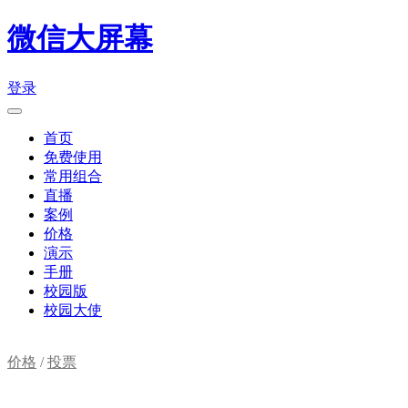
微信大屏幕
登录
首页
免费使用
常用组合
直播
案例
价格
演示
手册
校园版
校园大使
价格
/
投票
购物车(
0
)