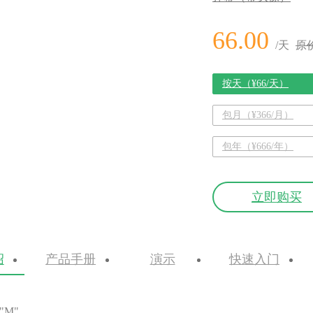
66.00
/天
原价
按天（¥66/天）
包月（¥366/月）
包年（¥666/年）
立即购买
绍
产品手册
演示
快速入门
"M"