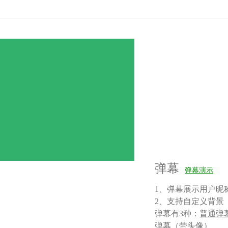
弹幕
弹幕演示
1、弹幕展示用户昵
2、支持自定义背景
弹幕有3种：
普通弹
弹幕（带头像）