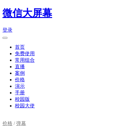
微信大屏幕
登录
首页
免费使用
常用组合
直播
案例
价格
演示
手册
校园版
校园大使
价格
/
弹幕
购物车(
0
)