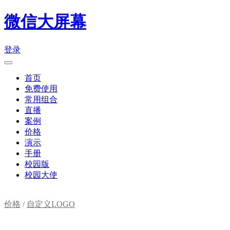
微信大屏幕
登录
首页
免费使用
常用组合
直播
案例
价格
演示
手册
校园版
校园大使
价格
/
自定义LOGO
购物车(
0
)