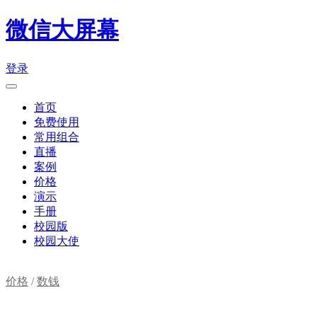
微信大屏幕
登录
首页
免费使用
常用组合
直播
案例
价格
演示
手册
校园版
校园大使
价格
/
数钱
购物车(
0
)