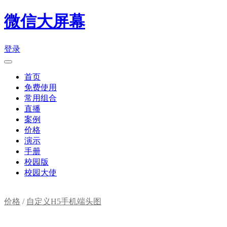
微信大屏幕
登录
首页
免费使用
常用组合
直播
案例
价格
演示
手册
校园版
校园大使
价格
/
自定义H5手机端头图
购物车(
0
)