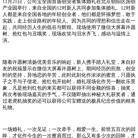
11月21日，公司宝全国首届创业者集体婚礼在北京朝阳区国创
产业园举行，来自全国的12对新人共同参加集体婚礼。12对新
人都是来自全国各地的年轻创业者，他们都是怀揣梦想，敢于
实践，走上创业路程的年轻人。因为共同的理想和信念走在一
起，共同经历人生的低谷与辉煌。现场使用了微信大屏幕许愿
树、抢红包与丑哦奖，现场欢笑与泪水齐飞，感动与温情上
演。
随着许愿树清扬优美音乐的响起，新人携手踏入礼堂，来自好
友的祝福显示在微信大屏幕许愿树上。期间经历的煎熬，创业
时的坚持，异地恋的辛苦，此时此刻化作浓浓的蜜意，只愿执
子之手与子偕老。抢红包开始时，婚礼现场化作另一翻欢乐景
象，凡是抢到红包的来宾都可以获得不同金额的惊喜；抽奖，
再次考验现场嘉宾的手气，不仅随即抽出神秘大礼获奖者，通
过老虎机抽奖的还可以获得公司宝赠送的极具纪念价值的精美
礼物。
一场婚礼，一次见证；一次牵手，相爱一生。前世五百次的回
眸，才化作今生的一次擦肩而过。那么又有多少次的回眸，才